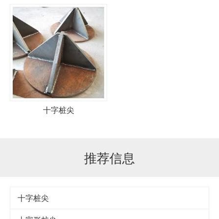
十字桩尖
推荐信息
十字桩尖