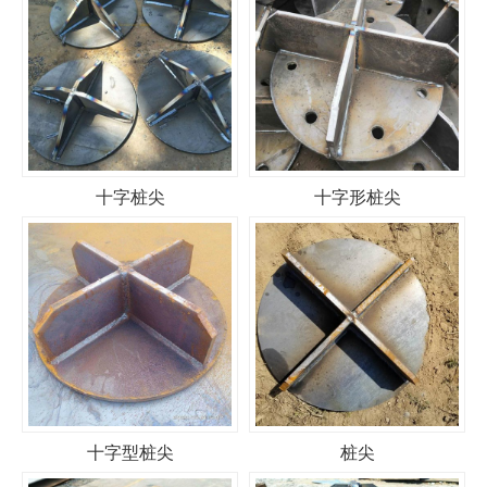
十字桩尖
十字形桩尖
十字型桩尖
桩尖