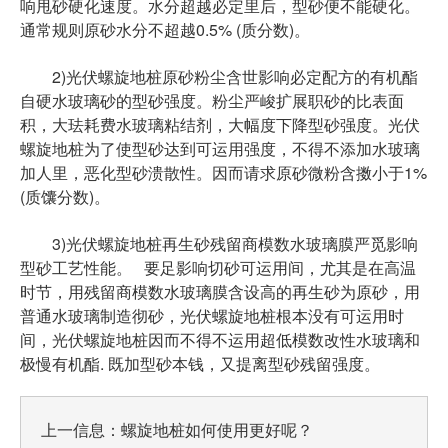
响甩砂硬化速度。水分超越必定里后，型砂便不能硬化。
通常规则原砂水分不超越0.5% (质分数)。
2)光伏螺旋地桩原砂粉尘含世影响必定配方的有机酯
自硬水玻璃砂的型砂强度。粉尘严峻扩展职砂的比表面
积，大珐耗费水玻璃粘结剂，大幅度下降型砂强度。光伏
螺旋地桩为了使型砂达到可运用强度，不得不添加水玻璃
加人里，恶化型砂溃散性。因而请求原砂微粉含擞小于1%
(质馕分数)。
3)光伏螺旋地桩再生砂残留商模数水玻璃膜严觅影响
型砂工艺性能。 要足影响切砂可运用间，尤其是在高温
时节，用残留商模数水玻璃膜含设高的再生砂为原砂，用
普通水玻璃制造彻砂，光伏螺旋地桩根本没有可运用时
间，光伏螺旋地桩因而不得不运用超低模数改性水玻璃和
极慢有机酯. 既加型砂本钱，又提离型砂残留强度。
上一信息：
螺旋地桩如何使用更好呢？