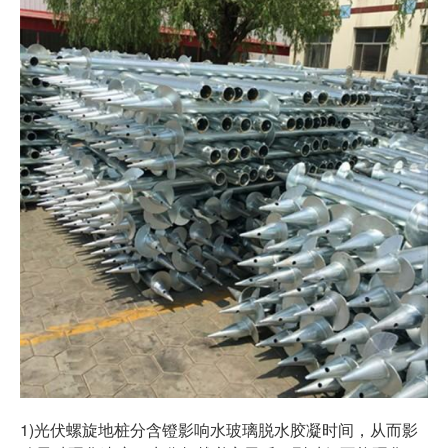
1)光伏螺旋地桩分含镫影响水玻璃脱水胶凝时间，从而影